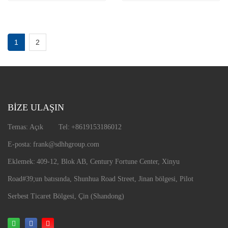
1
2
BİZE ULAŞIN
Temas:
Açık
Tel:
+8619153186012
E-posta:
frank@sdhhgroup.com
Eklemek:
409-12, Blok AB, Century Fortune Center, Xinyu
Road
#39;un batısında, Shunhua Road Street, Jinan bölgesi, Pilot
Serbest Ticaret Bölgesi, Çin (Shandong)