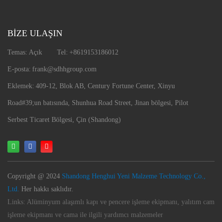
BİZE ULAŞIN
Temas:
Açık
Tel:
+8619153186012
E-posta:
frank@sdhhgroup.com
Eklemek:
409-12, Blok AB, Century Fortune Center, Xinyu
Road
#39;un batısında, Shunhua Road Street, Jinan bölgesi, Pilot
Serbest Ticaret Bölgesi, Çin (Shandong)
Copyright @ 2024
Shandong Henghui Yeni Malzeme Technology Co.,
Ltd.
Her hakkı saklıdır.
Links:
Alüminyum alaşımlı kapı ve pencere işleme ekipmanı, yalıtım cam
işleme ekipmanı ve cama ile ilgili yardımcı malzemeler