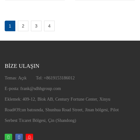
Yönlendirme Makinesi
Makinesi
1
2
3
4
BİZE ULAŞIN
Temas:
Açık
Tel:
+8619153186012
E-posta:
frank@sdhhgroup.com
Eklemek:
409-12, Blok AB, Century Fortune Center, Xinyu
Road
#39;un batısında, Shunhua Road Street, Jinan bölgesi, Pilot
Serbest Ticaret Bölgesi, Çin (Shandong)