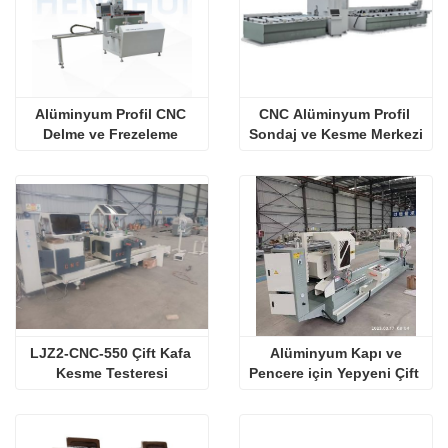
Alüminyum Profil CNC 
CNC Alüminyum Profil 
Delme ve Frezeleme 
Sondaj ve Kesme Merkezi
Makinesi Yüksek 
Hassasiyet
LJZ2-CNC-550 Çift Kafa 
 Alüminyum Kapı ve 
Kesme Testeresi
Pencere için Yepyeni Çift 
Kafalı Hassas Kesme 
Testeresi